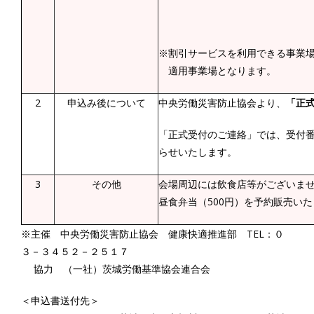
※割引サービスを利用できる事業場
適用事業場となります。
2
申込み後について
中央労働災害防止協会より、
「正
「正式受付のご連絡」では、受付
らせいたします。
3
その他
会場周辺には飲食店等がございま
昼食弁当（500円）を予約販売い
※主催 中央労働災害防止協会 健康快適推進部 TEL：０
３－３４５２－２５１７
協力 （一社）茨城労働基準協会連合会
＜申込書送付先＞